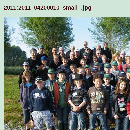
2011:2011_04200010_small_.jpg