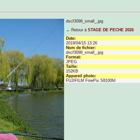
dscf3098_small_.jpg
← Retour à
STAGE DE PECHE 2026
Date:
2019/04/15 13:26
Nom de fichier:
dscf3098_small_.jpg
Format:
JPEG
Taille:
152KB
Appareil photo:
FUJIFILM FinePix S8100fd