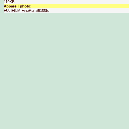
119KB
Appareil photo:
FUJIFILM FinePix S8100fd