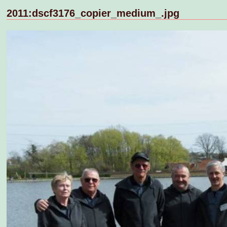
2011:dscf3176_copier_medium_.jpg