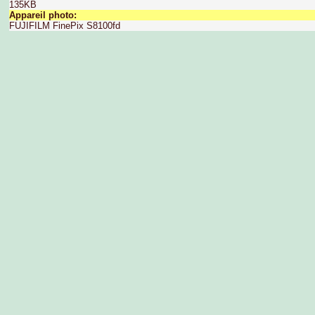
135KB
Appareil photo:
FUJIFILM FinePix S8100fd