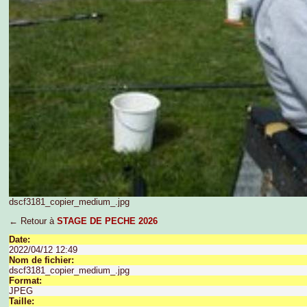
dscf3181_copier_medium_.jpg
← Retour à
STAGE DE PECHE 2026
Date:
2022/04/12 12:49
Nom de fichier:
dscf3181_copier_medium_.jpg
Format:
JPEG
Taille: