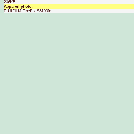
236KB
Appareil photo:
FUJIFILM FinePix S8100fd