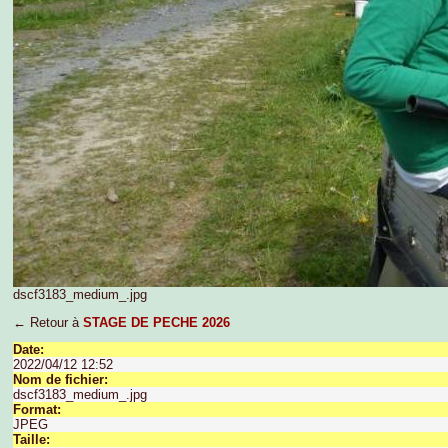
dscf3183_medium_.jpg
← Retour à
STAGE DE PECHE 2026
Date:
2022/04/12 12:52
Nom de fichier:
dscf3183_medium_.jpg
Format:
JPEG
Taille: