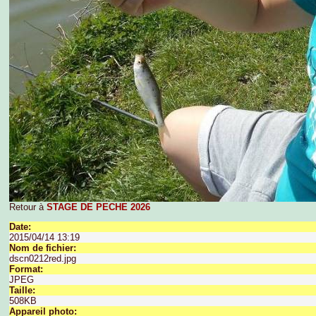
Retour à
STAGE DE PECHE 2026
Date:
2015/04/14 13:19
Nom de fichier:
dscn0212red.jpg
Format:
JPEG
Taille:
508KB
Appareil photo: