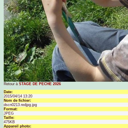
Retour à
STAGE DE PECHE 2026
Date:
2015/04/14 13:20
Nom de fichier:
dscn0213.redjpg.jpg
Format:
JPEG
Taille:
475KB
Appareil photo: