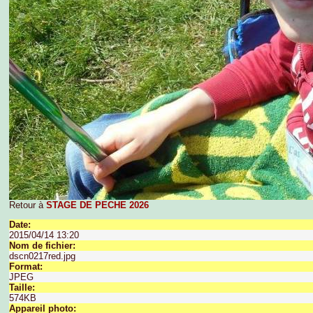
Retour à
STAGE DE PECHE 2026
Date:
2015/04/14 13:20
Nom de fichier:
dscn0217red.jpg
Format:
JPEG
Taille:
574KB
Appareil photo: