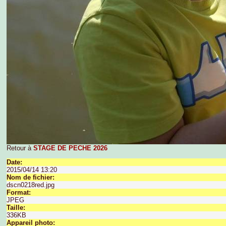
Retour à
STAGE DE PECHE 2026
Date:
2015/04/14 13:20
Nom de fichier:
dscn0218red.jpg
Format:
JPEG
Taille:
336KB
Appareil photo: