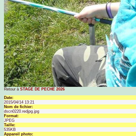
Retour à
STAGE DE PECHE 2026
Date:
2015/04/14 13:21
Nom de fichier:
dscn0220.redjpg.jpg
Format:
JPEG
Taille:
535KB
Appareil photo: