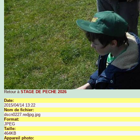
Retour à
STAGE DE PECHE 2026
Date:
2015/04/14 13:22
Nom de fichier:
dscn0227.redjpg.jpg
Format:
JPEG
Taille:
464KB
Appareil photo: