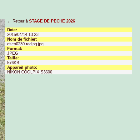
← Retour à
STAGE DE PECHE 2026
Date:
2015/04/14 13:23
Nom de fichier:
dscn0230.redjpg.jpg
Format:
JPEG
Taille:
576KB
Appareil photo:
NIKON COOLPIX S3600