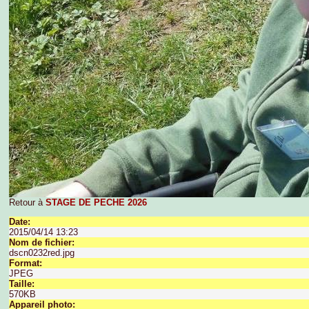
Retour à
STAGE DE PECHE 2026
Date:
2015/04/14 13:23
Nom de fichier:
dscn0232red.jpg
Format:
JPEG
Taille:
570KB
Appareil photo: