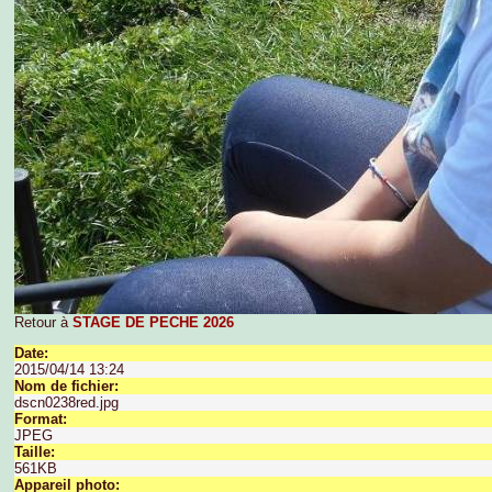
Retour à
STAGE DE PECHE 2026
Date:
2015/04/14 13:24
Nom de fichier:
dscn0238red.jpg
Format:
JPEG
Taille:
561KB
Appareil photo: