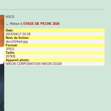
ASCII
← Retour à
STAGE DE PECHE 2026
Date:
2015/04/17 03:28
Nom de fichier:
dscn314red.jpg
Format:
JPEG
Taille:
207KB
Appareil photo:
NIKON CORPORATION NIKON D3100