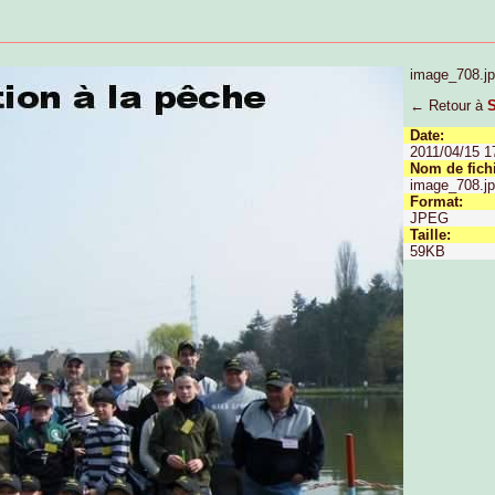
image_708.j
← Retour à
Date:
2011/04/15 1
Nom de fichi
image_708.j
Format:
JPEG
Taille:
59KB