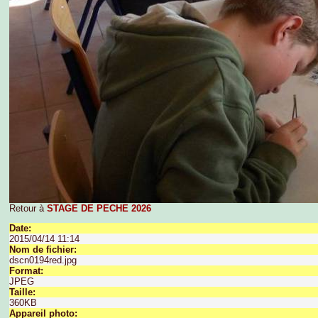
Retour à
STAGE DE PECHE 2026
Date:
2015/04/14 11:14
Nom de fichier:
dscn0194red.jpg
Format:
JPEG
Taille:
360KB
Appareil photo: