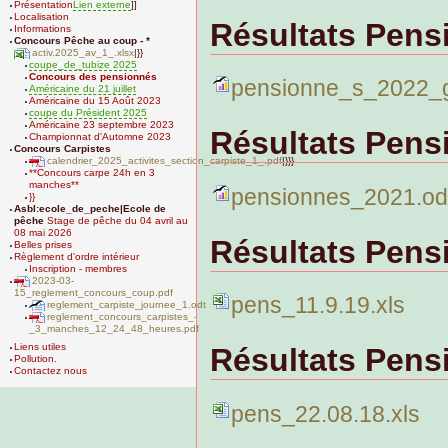
Présentation
Lien externe
]]
Localisation
Résultats Pens
Informations
Concours Pêche au coup - *
activ.2025_av_1_.xlsx
|}}
coupe_de_tubize 2025
Concours des pensionnés
pensionne_s_2022_
Américaine du 21 juillet
Américaine du 15 Août 2023
coupe du Président 2025
Américaine 23 septembre 2023
Résultats Pens
Championnat d'Automne 2023
Concours Carpistes
calendrier_2025_activites_section_carpiste_1_.pdf
|}}}
**Concours carpe 24h en 3
manches**
pensionnes_2021.od
}}
Asbl:ecole_de_peche|Ecole de
pêche
Stage de pêche du 04 avril au
08 mai 2026
Résultats Pens
Belles prises
Règlement d'ordre intérieur
Inscription - membres
2023-03-
15_reglement_concours_coup.pdf
pens_11.9.19.xls
reglement_carpiste_journee_1.odt
reglement_concours_carpistes_-
_3_manches_12_24_48_heures.pdf
Liens utiles
Résultats Pens
Pollution.
Contactez nous
pens_22.08.18.xls