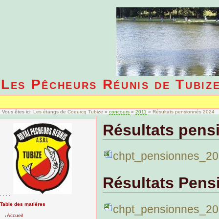
Les Pêcheurs Réunis de Tubiz
Vous êtes ici:
Les étangs de Coeurcq Tubize
»
concours
»
2011
»
Résultats pensionnés 2024
Résultats pens
chpt_pensionnes_20
Résultats Pens
. . . .
Table des matières
chpt_pensionnes_20
Accueil