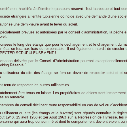
mité sont habilités à délimiter le parcours réservé. Tout barbecue et tout co
iété étrangère à l’entité tubizienne coïncide avec une demande d’une société de
utorisé une demi-heure avant le lever du soleil.
 spécialement prévues et autorisées par le conseil d’administration, la pêche 
leil.
torisées le long des étangs que pour le déchargement et le chargement du matér
n état se fera aux frais du responsable. Il est également interdit de circule
 RESPECTER SCRUPULEUSEMENT !
orisation délivrée par le Conseil d'Administration pourront exceptionnellement
arking Réservé ”.
u utilisateur du site des étangs se fera un devoir de respecter celui-ci et so
s.
est tenu de respecter les autres utilisateurs.
atoirement être tenus en laisse. Les propriétaires de chiens sont instamment 
les en remercie.
membres du conseil déclinent toute responsabilité en cas de vol ou d’accident 
u utilisateur du site (les étangs et la buvette) sont réputés connaître le règ
Août 1948, 15 avril 1958 et 1er Août 1963 sur la Répression de l’Ivresse, les
personne qui aura trop consommé et dont le comportement devient violent ou 