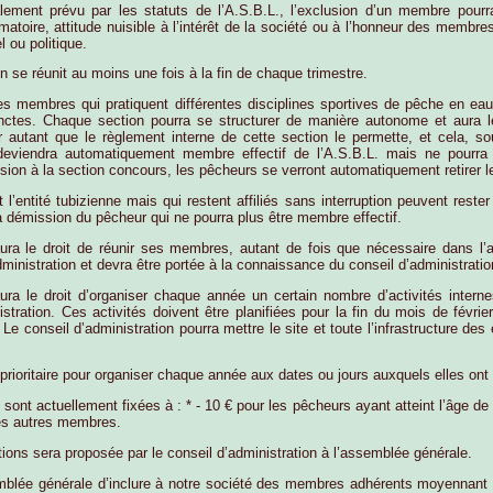
lement prévu par les statuts de l’A.S.B.L., l’exclusion d’un membre pourr
matoire, attitude nuisible à l’intérêt de la société ou à l’honneur des membre
 ou politique.
on se réunit au moins une fois à la fin de chaque trimestre.
des membres qui pratiquent différentes disciplines sportives de pêche en ea
ctes. Chaque section pourra se structurer de manière autonome et aura le d
ur autant que le règlement interne de cette section le permette, et cela, so
 deviendra automatiquement membre effectif de l’A.S.B.L. mais ne pourra
ion à la section concours, les pêcheurs se verront automatiquement retirer le
 l’entité tubizienne mais qui restent affiliés sans interruption peuvent rest
 démission du pêcheur qui ne pourra plus être membre effectif.
ra le droit de réunir ses membres, autant de fois que nécessaire dans l
administration et devra être portée à la connaissance du conseil d’administrat
ra le droit d’organiser chaque année un certain nombre d’activités intern
istration. Ces activités doivent être planifiées pour la fin du mois de févr
 conseil d’administration pourra mettre le site et toute l’infrastructure des 
rioritaire pour organiser chaque année aux dates ou jours auxquels elles ont 
s sont actuellement fixées à : * - 10 € pour les pêcheurs ayant atteint l’âge 
 les autres membres.
ions sera proposée par le conseil d’administration à l’assemblée générale.
emblée générale d’inclure à notre société des membres adhérents moyennant