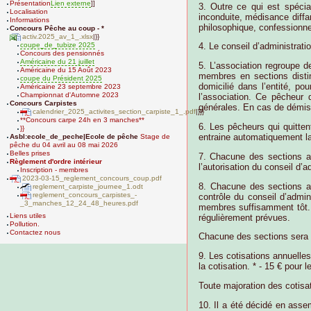
Présentation
Lien externe
]]
3. Outre ce qui est spécia
Localisation
inconduite, médisance diffa
Informations
philosophique, confessionnel
Concours Pêche au coup - *
activ.2025_av_1_.xlsx
|}}
4. Le conseil d’administrati
coupe_de_tubize 2025
Concours des pensionnés
Américaine du 21 juillet
5. L’association regroupe 
Américaine du 15 Août 2023
membres en sections distin
coupe du Président 2025
domicilié dans l’entité, po
Américaine 23 septembre 2023
Championnat d'Automne 2023
l’association. Ce pêcheur
Concours Carpistes
générales. En cas de démiss
calendrier_2025_activites_section_carpiste_1_.pdf
|}}}
**Concours carpe 24h en 3 manches**
6. Les pêcheurs qui quittent
}}
entraine automatiquement la
Asbl:ecole_de_peche|Ecole de pêche
Stage de
pêche du 04 avril au 08 mai 2026
Belles prises
7. Chacune des sections au
Règlement d'ordre intérieur
l’autorisation du conseil d’
Inscription - membres
2023-03-15_reglement_concours_coup.pdf
8. Chacune des sections au
reglement_carpiste_journee_1.odt
reglement_concours_carpistes_-
contrôle du conseil d’admin
_3_manches_12_24_48_heures.pdf
membres suffisamment tôt. Le
Liens utiles
régulièrement prévues.
Pollution.
Contactez nous
Chacune des sections sera p
9. Les cotisations annuelle
la cotisation. * - 15 € pour
Toute majoration des cotisat
10. Il a été décidé en ass