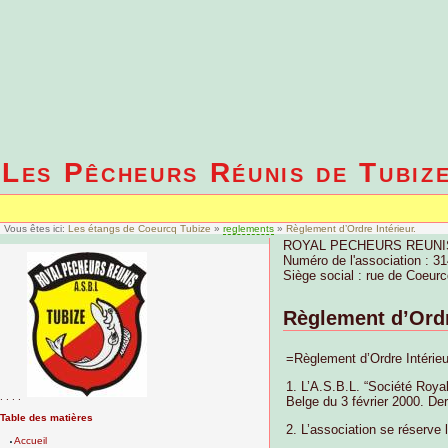
Les Pêcheurs Réunis de Tubiz
Vous êtes ici:
Les étangs de Coeurcq Tubize
»
reglements
»
Règlement d’Ordre Intérieur.
ROYAL PECHEURS REUNIS
Numéro de l'association : 31
Siège social : rue de Coeurc
Règlement d’Ordr
=Règlement d’Ordre Intérieu
1. L’A.S.B.L. “Société Roya
. . . .
Belge du 3 février 2000. Der
Table des matières
2. L’association se réserve 
Accueil