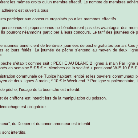
rent les mêmes droits qu’un membre effectif. Le nombre de membres adhérent
dhérent est ouvert à tous.
ra participer aux concours organisés pour les membres effectifs.
pensionnés et prépensionnés ne bénéficieront pas des avantages des membre
 Ils pourront néanmoins participer à leurs concours. Le tarif des journées d
ensionnés bénéficient de trente-six journées de pêche gratuites par an. Ces 
s et jours fériés. La journée de pêche s’entend au moyen de deux ligne
s.
e pêche s’établit comme suit : PECHE AU BLANC 2 lignes à main Par ligne 
nés en semaine 5 € 5 € c. Membres de la société + pensionné W-E 10 € 5 €
stration communale de Tubize habitant l'entité et les ouvriers communaux bénéf
n de deux lignes à main ; * 10 € le Week-end. * Par ligne supplémentaire, il
de pêche, l’usage de la bourriche est interdit.
t de chiffons est interdit lors de la manipulation du poisson.
 décrochage est obligatoire.
ceur”, du Deeper et du canon amorceur est interdit.
 sont interdits.