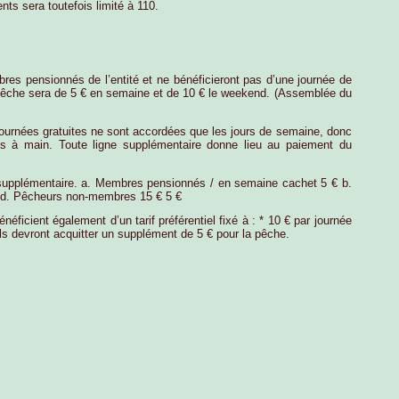
s sera toutefois limité à 110.
s pensionnés de l’entité et ne bénéficieront pas d’une journée de
e pêche sera de 5 € en semaine et de 10 € le weekend. (Assemblée du
journées gratuites ne sont accordées que les jours de semaine, donc
s à main. Toute ligne supplémentaire donne lieu au paiement du
supplémentaire. a. Membres pensionnés / en semaine cachet 5 € b.
 d. Pêcheurs non-membres 15 € 5 €
icient également d’un tarif préférentiel fixé à : * 10 € par journée
s devront acquitter un supplément de 5 € pour la pêche.