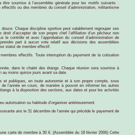
a être soumise à l’assemblée générale pour les motifs suivants :
s effectifs ou des membres du conseil d’administration, militantisme
u douce. Chaque discipline sportive peut valablement regrouper ses
roit d’accepter de son propre chef l’affiliation d’un pêcheur non
us le contrôle et avec l’approbation du conseil d’administration de
 prendre part à aucun vote relatif aux décisions des assemblées
ur statut de membre effectif.
er membres effectifs. Toute interruption du payement de la cotisation
’année, dans le chalet des étangs. Chaque réunion sera soumise à
ion au moins quinze jours avant sa date.
es et publiques, en toute autonomie et à son propre compte, sous
ier de l’année en cours, de manière à pouvoir en informer les autres
étangs à la disposition des sections, aux dates et pour les activités
eu autorisation ou habitude d’organiser antérieurement.
de soixante ans le 31 décembre de l’année qui précède le payement de
 une carte de membre à 30 €. (Assemblée du 18 février 2006) Cette