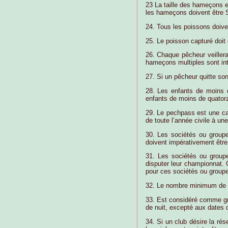
23 La taille des hameçons e
les hameçons doivent êtr
24. Tous les poissons doive
25. Le poisson capturé doit
26. Chaque pêcheur veillera
hameçons multiples sont int
27. Si un pêcheur quitte son
28. Les enfants de moins 
enfants de moins de quator
29. Le pechpass est une car
de toute l’année civile à une
30. Les sociétés ou groupe
doivent impérativement être 
31. Les sociétés ou groupem
disputer leur championnat. 
pour ces sociétés ou groupe
32. Le nombre minimum de pê
33. Est considéré comme gr
de nuit, excepté aux dates d
34. Si un club désire la rés