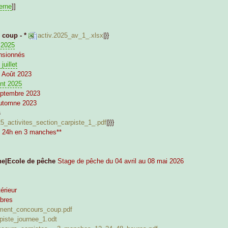
erne
]]
 coup - *
activ.2025_av_1_.xlsx
|}}
 2025
nsionnés
uillet
 Août 2023
nt 2025
eptembre 2023
utomne 2023
s
25_activites_section_carpiste_1_.pdf
|}}}
e 24h en 3 manches**
he|Ecole de pêche
Stage de pêche du 04 avril au 08 mai 2026
érieur
mbres
ement_concours_coup.pdf
piste_journee_1.odt