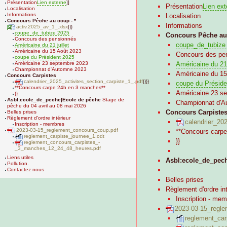
Présentation
Lien externe
]]
Présentation
Lien ext
Localisation
Informations
Localisation
Concours Pêche au coup - *
Informations
activ.2025_av_1_.xlsx
|}}
coupe_de_tubize 2025
Concours Pêche au
Concours des pensionnés
coupe_de_tubize
Américaine du 21 juillet
Américaine du 15 Août 2023
Concours des pe
coupe du Président 2025
Américaine du 21 j
Américaine 23 septembre 2023
Championnat d'Automne 2023
Américaine du 15
Concours Carpistes
calendrier_2025_activites_section_carpiste_1_.pdf
|}}}
coupe du Préside
**Concours carpe 24h en 3 manches**
Américaine 23 s
}}
Asbl:ecole_de_peche|Ecole de pêche
Stage de
Championnat d'A
pêche du 04 avril au 08 mai 2026
Concours Carpiste
Belles prises
Règlement d'ordre intérieur
calendrier_20
Inscription - membres
2023-03-15_reglement_concours_coup.pdf
**Concours carp
reglement_carpiste_journee_1.odt
}}
reglement_concours_carpistes_-
_3_manches_12_24_48_heures.pdf
Liens utiles
Asbl:ecole_de_pec
Pollution.
Contactez nous
Belles prises
Règlement d'ordre int
Inscription - me
2023-03-15_regl
reglement_car