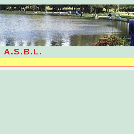
e A.S.B.L.