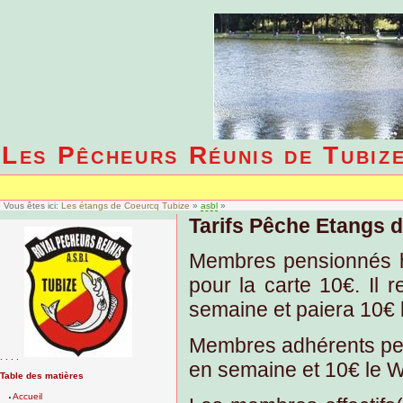
Les Pêcheurs Réunis de Tubiz
Vous êtes ici:
Les étangs de Coeurcq Tubize
»
asbl
»
Tarifs Pêche Etangs
d
Membres pensionnés hab
pour la carte 10€. Il 
semaine et paiera 10€
Membres adhérents pens
. . . .
en semaine et 10€ le 
Table des matières
Accueil