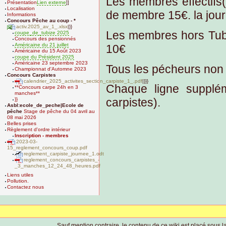
Les membres effectifs(
Présentation
Lien externe
]]
Localisation
de membre 15€. la jou
Informations
Concours Pêche au coup - *
activ.2025_av_1_.xlsx
|}}
Les membres hors Tubi
coupe_de_tubize 2025
Concours des pensionnés
Américaine du 21 juillet
10€
Américaine du 15 Août 2023
coupe du Président 2025
Américaine 23 septembre 2023
Tous les pécheurs non
Championnat d'Automne 2023
Concours Carpistes
calendrier_2025_activites_section_carpiste_1_.pdf
|}}}
Chaque ligne supplém
**Concours carpe 24h en 3
manches**
carpistes).
}}
Asbl:ecole_de_peche|Ecole de
pêche
Stage de pêche du 04 avril au
08 mai 2026
Belles prises
Règlement d'ordre intérieur
Inscription - membres
2023-03-
15_reglement_concours_coup.pdf
reglement_carpiste_journee_1.odt
reglement_concours_carpistes_-
_3_manches_12_24_48_heures.pdf
Liens utiles
Pollution.
Contactez nous
Sauf mention contraire, le contenu de ce wiki est placé sous la