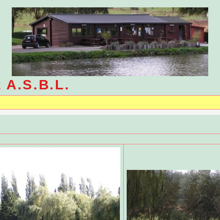
e A.S.B.L.