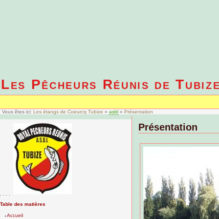
Les Pêcheurs Réunis de Tubiz
Vous êtes ici:
Les étangs de Coeurcq Tubize
»
asbl
»
Présentation
Présentation
. . . .
Table des matières
Accueil