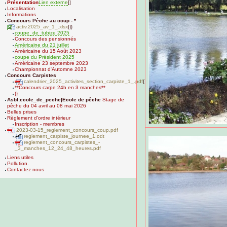
Présentation
Lien externe
]]
Localisation
Informations
Concours Pêche au coup - *
activ.2025_av_1_.xlsx
|}}
coupe_de_tubize 2025
Concours des pensionnés
Américaine du 21 juillet
Américaine du 15 Août 2023
coupe du Président 2025
Américaine 23 septembre 2023
Championnat d'Automne 2023
Concours Carpistes
calendrier_2025_activites_section_carpiste_1_.pdf
|}}}
**Concours carpe 24h en 3 manches**
}}
Asbl:ecole_de_peche|Ecole de pêche
Stage de
pêche du 04 avril au 08 mai 2026
Belles prises
Règlement d'ordre intérieur
Inscription - membres
2023-03-15_reglement_concours_coup.pdf
reglement_carpiste_journee_1.odt
reglement_concours_carpistes_-
_3_manches_12_24_48_heures.pdf
Liens utiles
Pollution.
Contactez nous