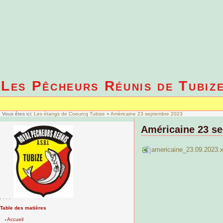
Les Pêcheurs Réunis de Tubiz
Vous êtes ici:
Les étangs de Coeurcq Tubize
»
Américaine 23 septembre 2023
Américaine 23 s
americaine_23.09.2023.x
. . . .
Table des matières
Accueil