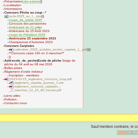
Présentation
Lien externe
]]
Localisation
Informations
Concours Pêche au coup - *
activ.2025_av_1_.xlsx
|}}
coupe_de_tubize 2025
Concours des pensionnés
Américaine du 21 juillet
Américaine du 15 Août 2023
coupe du Président 2025
Américaine 23 septembre 2023
Championnat d'Automne 2023
Concours Carpistes
calendrier_2025_activites_section_carpiste_1_.pdf
|}}}
**Concours carpe 24h en 3 manches**
}}
Asbl:ecole_de_peche|Ecole de pêche
Stage de
pêche du 04 avril au 08 mai 2026
Belles prises
Règlement d'ordre intérieur
Inscription - membres
2023-03-15_reglement_concours_coup.pdf
reglement_carpiste_journee_1.odt
reglement_concours_carpistes_-
_3_manches_12_24_48_heures.pdf
Liens utiles
Pollution.
Contactez nous
Sauf mention contraire, le co