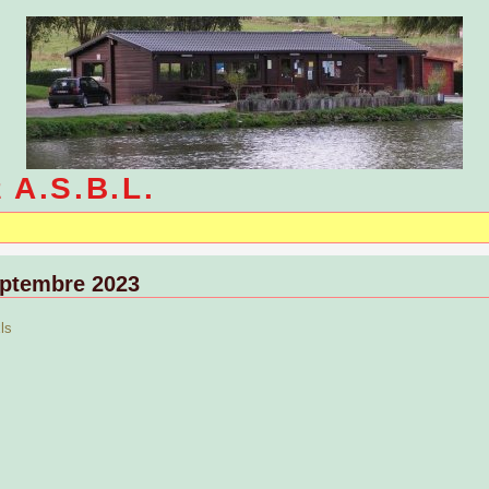
e A.S.B.L.
eptembre 2023
ls