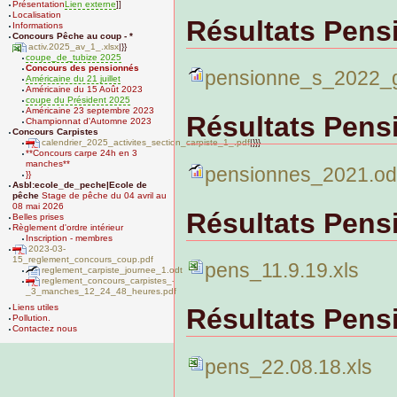
Présentation
Lien externe
]]
Localisation
Résultats Pens
Informations
Concours Pêche au coup - *
activ.2025_av_1_.xlsx
|}}
coupe_de_tubize 2025
Concours des pensionnés
pensionne_s_2022_
Américaine du 21 juillet
Américaine du 15 Août 2023
coupe du Président 2025
Américaine 23 septembre 2023
Résultats Pens
Championnat d'Automne 2023
Concours Carpistes
calendrier_2025_activites_section_carpiste_1_.pdf
|}}}
**Concours carpe 24h en 3
manches**
pensionnes_2021.od
}}
Asbl:ecole_de_peche|Ecole de
pêche
Stage de pêche du 04 avril au
08 mai 2026
Résultats Pens
Belles prises
Règlement d'ordre intérieur
Inscription - membres
2023-03-
15_reglement_concours_coup.pdf
pens_11.9.19.xls
reglement_carpiste_journee_1.odt
reglement_concours_carpistes_-
_3_manches_12_24_48_heures.pdf
Liens utiles
Résultats Pens
Pollution.
Contactez nous
pens_22.08.18.xls