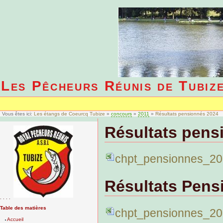
Les Pêcheurs Réunis de Tubiz
Vous êtes ici:
Les étangs de Coeurcq Tubize
»
concours
»
2011
»
Résultats pensionnés 2024
Résultats pens
chpt_pensionnes_20
Résultats Pens
. . . .
Table des matières
chpt_pensionnes_20
Accueil